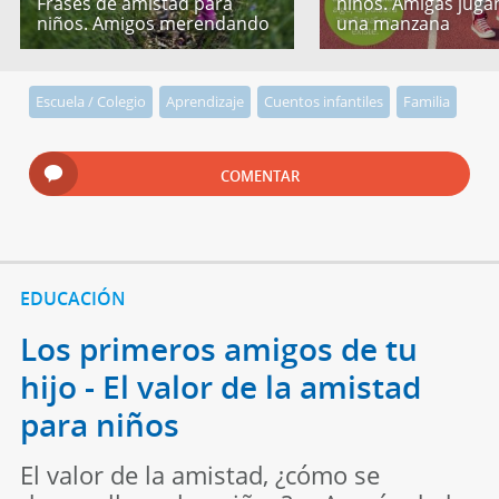
Frases de amistad para
niños. Amigas jug
niños. Amigos merendando
una manzana
Escuela / Colegio
Aprendizaje
Cuentos infantiles
Familia
COMENTAR
EDUCACIÓN
Los primeros amigos de tu
hijo - El valor de la amistad
para niños
El valor de la amistad, ¿cómo se