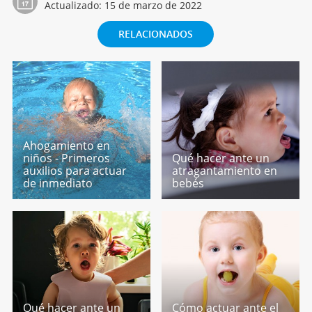
Actualizado:
15 de marzo de 2022
RELACIONADOS
Ahogamiento en
niños - Primeros
Qué hacer ante un
auxilios para actuar
atragantamiento en
de inmediato
bebés
Qué hacer ante un
Cómo actuar ante el