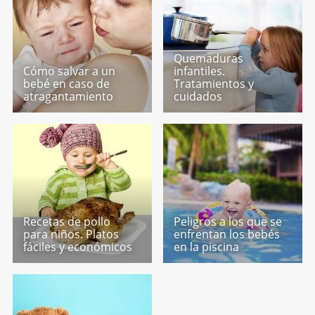
Quemaduras
Cómo salvar a un
infantiles.
bebé en caso de
Tratamientos y
atragantamiento
cuidados
Recetas de pollo
Peligros a los que se
para niños. Platos
enfrentan los bebés
fáciles y económicos
en la piscina