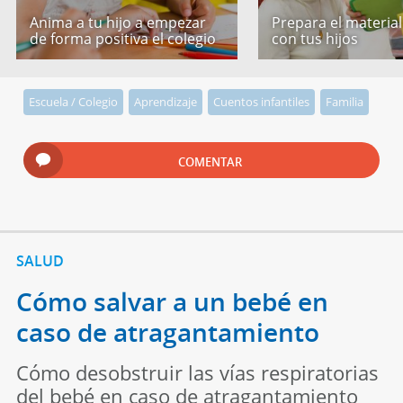
Anima a tu hijo a empezar
Prepara el material
de forma positiva el colegio
con tus hijos
Escuela / Colegio
Aprendizaje
Cuentos infantiles
Familia
COMENTAR
SALUD
Cómo salvar a un bebé en
caso de atragantamiento
Cómo desobstruir las vías respiratorias
del bebé en caso de atragantamiento