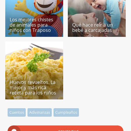
Los mejores chistes
de animales para
Qué hace reír a un
niños con Traposo
bebé a carcajadas
Huevos revueltos. La
mejor y más rica
receta para los niños
Cuentos
Adivinanzas
Cumpleaños