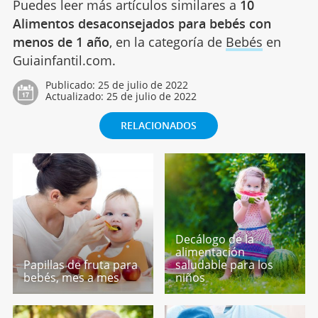
Puedes leer más artículos similares a
10
Alimentos desaconsejados para bebés con
menos de 1 año
, en la categoría de
Bebés
en
Guiainfantil.com.
Publicado:
25 de julio de 2022
Actualizado:
25 de julio de 2022
RELACIONADOS
Decálogo de la
alimentación
Papillas de fruta para
saludable para los
bebés, mes a mes
niños