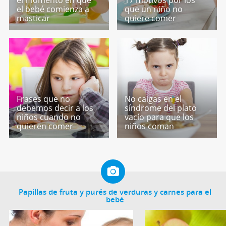
el bebé comienza a
que un niño no
masticar
quiere comer
Frases que no
No caigas en el
debemos decir a los
síndrome del plato
niños cuando no
vacío para que los
quieren comer
niños coman
Papillas de fruta y purés de verduras y carnes para el
bebé