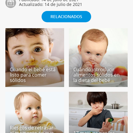
Actualizado:
14 de julio de 2021
RELACIONADOS
Cuando el bebé está
Cuándo introducir
listo para comer
alimentos sólidos en
sólidos
la dieta del bebé
Riesgos de retrasar
el momento en que
17 motivos por los