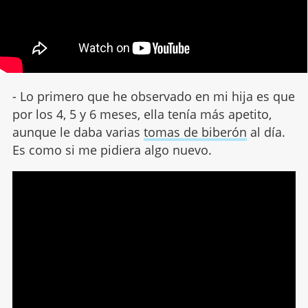
- Lo primero que he observado en mi hija es que
por los 4, 5 y 6 meses, ella tenía más apetito,
aunque le daba varias
tomas de biberón
al día.
Es como si me pidiera algo nuevo.