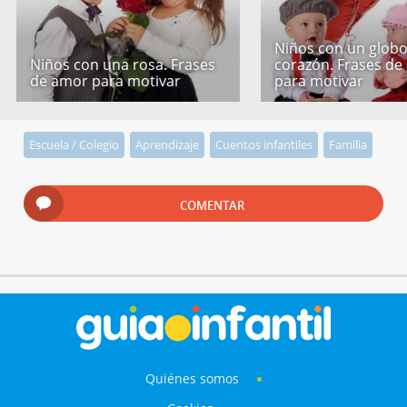
Niños con un globo
Niños con una rosa. Frases
corazón. Frases de
de amor para motivar
para motivar
Escuela / Colegio
Aprendizaje
Cuentos infantiles
Familia
COMENTAR
Quiénes somos