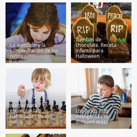
Tumbas de
La atención y la
chocolate. Receta
concentración de los
infantil para
niños
Halloween
Juegos para
estimular las
Los niños más
habilidades de los
inteligentes se
niños
distraen más