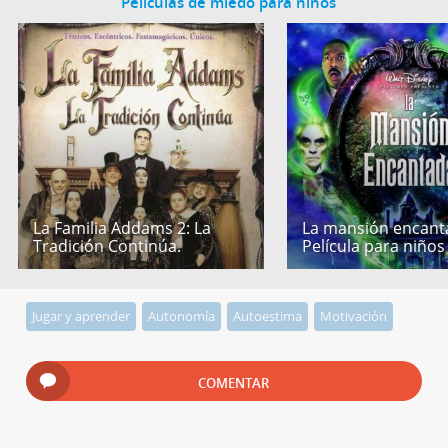
Películas de miedo para niños
La Familia Addams 2: La
La mansión encant
Tradición Continúa.
Película para niños
Jugar y aprender
Autonomía
Autoestima
Motivación
COMENTAR