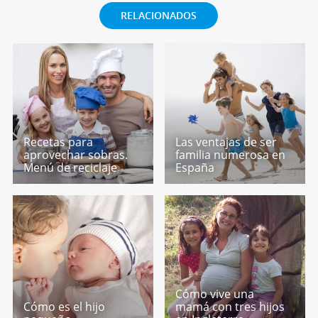
RELACIONADOS
Recetas para
Las ventajas de ser
aprovechar sobras.
familia numerosa en
Menú de reciclaje
España
Cómo vive una
Cómo es el hijo
mamá con tres hijos