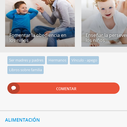
Fomentar la obediencia en
Enseñar la perseve
los niños
los niños
Ser madres y padres
Hermanos
Vínculo - apego
Libros sobre familia
COMENTAR
ALIMENTACIÓN