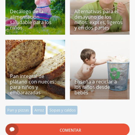
Decálogo de la
Alternativas para el
alimentación
desayuno de los
saludable para los
niños: expres, ligeros
niños
y en dos partes
Pan integral de
plátano con nueces:
Enseña a reciclar a
para niños y
los niños desde
embarazadas
bebés
Pan y pizzas
Arroz
Sopas y caldos
COMENTAR