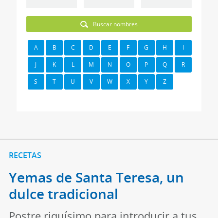
Buscar nombres
A
B
C
D
E
F
G
H
I
J
K
L
M
N
O
P
Q
R
S
T
U
V
W
X
Y
Z
RECETAS
Yemas de Santa Teresa, un
dulce tradicional
Postre riquísimo para introducir a tus