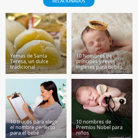
RELACIONADOS
Yemas de Santa
10 Nombres de
Teresa, un dulce
príncipes y reyes
tradicional
ingleses para bebés
10 trucos para elegir
10 nombres de
el nombre perfecto
Premios Nobel para
para el bebé
niños