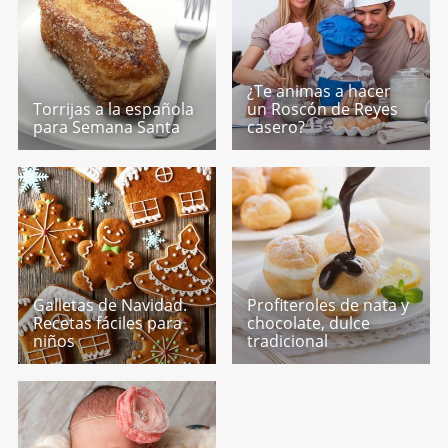
¿Te animas a hacer
Torrijas a la española
un Roscón de Reyes
para Semana Santa
casero?
Galletas de Navidad.
Profiteroles de nata y
Recetas fáciles para
chocolate, dulce
niños
tradicional