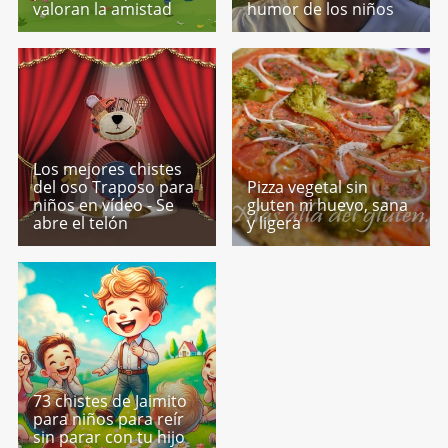
valoran la amistad
humor de los niños
Los mejores chistes
del oso Traposo para
Pizza vegetal sin
niños en vídeo - Se
gluten ni huevo, sana
abre el telón
y ligera
73 chistes de Jaimito
para niños para reír
sin parar con tu hijo