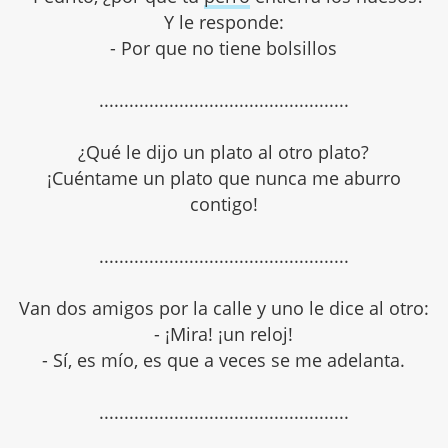
Y le responde:
- Por que no tiene bolsillos
..................................................
¿Qué le dijo un plato al otro plato?
¡Cuéntame un plato que nunca me aburro
contigo!
..................................................
Van dos amigos por la calle y uno le dice al otro:
- ¡Mira! ¡un reloj!
- Sí, es mío, es que a veces se me adelanta.
..................................................