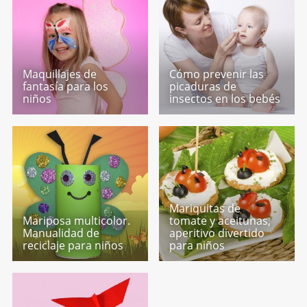
Maquillajes de
Cómo prevenir las
fantasía para los
picaduras de
niños
insectos en los bebés
Mariquitas de
Mariposa multicolor.
tomate y aceitunas,
Manualidad de
aperitivo divertido
reciclaje para niños
para niños