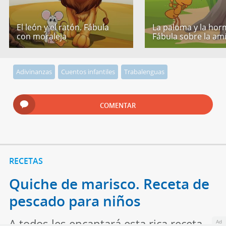
El león y el ratón. Fábula
La paloma y la hor
con moraleja
Fábula sobre la am
Adivinanzas
Cuentos infantiles
Trabalenguas
COMENTAR
RECETAS
Quiche de marisco. Receta de
pescado para niños
A todos les encantará esta rica receta
Ad