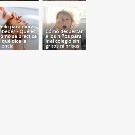
Reiki para niños
y bebés - Qué es,
Cómo despertar
cómo se practica
a los niños para
y qué dice la
ir al colegio sin
ciencia
gritos ni prisas