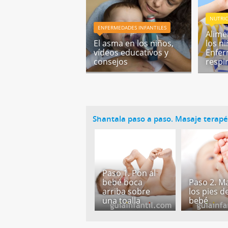
NUTRIC
ENFERMEDADES INFANTILES
Alime
El asma en los niños,
los ni
vídeos educativos y
Enfe
consejos
respi
Shantala paso a paso. Masaje terapé
Paso 1. Pon al
bebé boca
Paso 2. M
arriba sobre
los pies d
una toalla
bebé