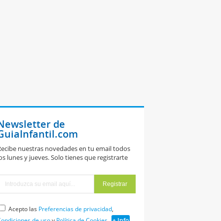
Newsletter de
GuiaInfantil.com
ecibe nuestras novedades en tu email todos
os lunes y jueves. Solo tienes que registrarte
Acepto las
Preferencias de privacidad
,
ondiciones de uso
y
Política de Cookies
+ Info