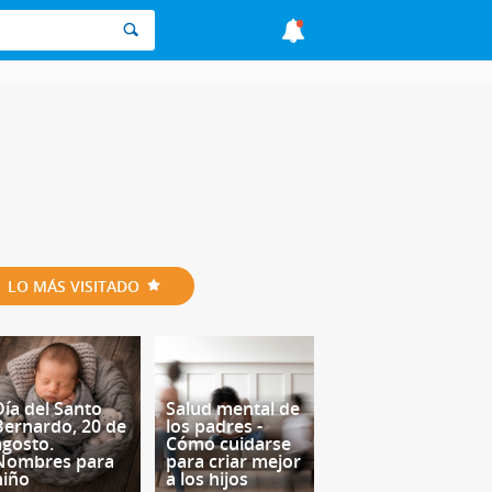
LO MÁS VISITADO
Día del Santo
Salud mental de
Bernardo, 20 de
los padres -
agosto.
Cómo cuidarse
Nombres para
para criar mejor
niño
a los hijos