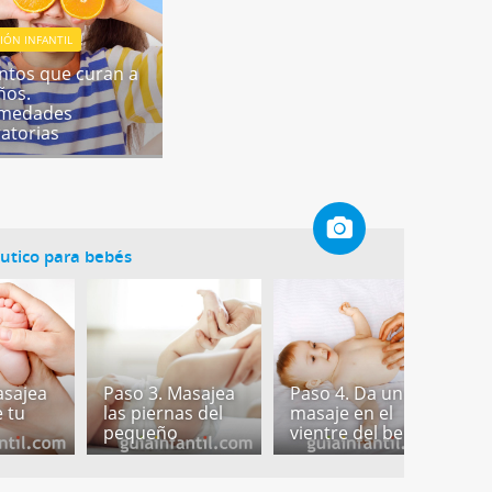
IÓN INFANTIL
ntos que curan a
ños.
rmedades
ratorias
utico para bebés
P
asajea
Paso 3. Masajea
Paso 4. Da un
s
e tu
las piernas del
masaje en el
m
pequeño
vientre del bebé
p