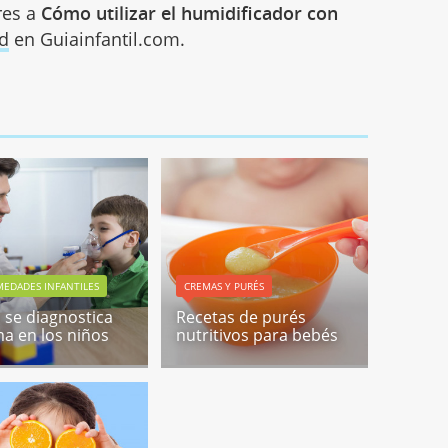
res a
Cómo utilizar el humidificador con
d
en Guiainfantil.com.
EDADES INFANTILES
CREMAS Y PURÉS
se diagnostica
Recetas de purés
ma en los niños
nutritivos para bebés