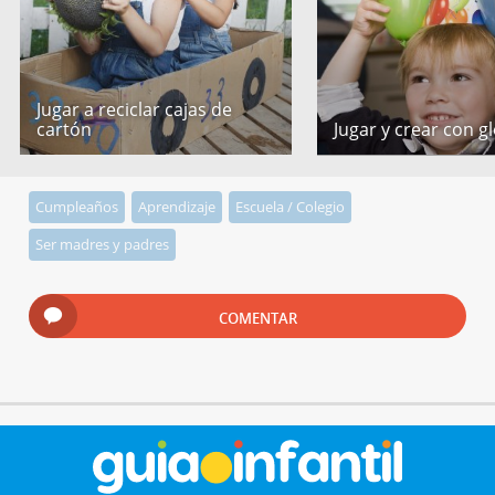
Jugar a reciclar cajas de
cartón
Jugar y crear con g
Cumpleaños
Aprendizaje
Escuela / Colegio
Ser madres y padres
COMENTAR