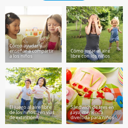
Cómo ayudar y
enseñar a compartir
Cómo jugar al aire
a los niños
libre con los niños
El juego al aire libre
Sándwich de tres en
de los niños: ¿en vías
raya, merienda
de extinción?
divertida para niños