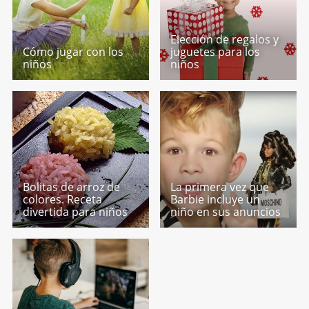
Elección de regalos y
Cómo jugar con los
juguetes para los
niños
niños
Bolitas de arroz de
La primera vez que
colores. Receta
Barbie incluye un
divertida para niños
niño en sus anuncios