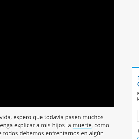
R
l
vida, espero que todavía pasen muchos
nga explicar a mis hijos la
muerte
, como
ue todos debemos enfrentarnos en algún
C