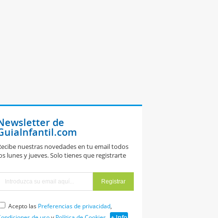
Newsletter de
GuiaInfantil.com
ecibe nuestras novedades en tu email todos
os lunes y jueves. Solo tienes que registrarte
Acepto las
Preferencias de privacidad
,
ondiciones de uso
y
Política de Cookies
+ Info