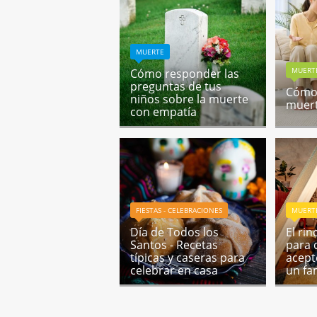
MUERTE
MUERT
Cómo responder las
preguntas de tus
Cómo 
niños sobre la muerte
muert
con empatía
FIESTAS - CELEBRACIONES
MUERT
Día de Todos los
El ri
Santos - Recetas
para 
típicas y caseras para
acept
celebrar en casa
un fa