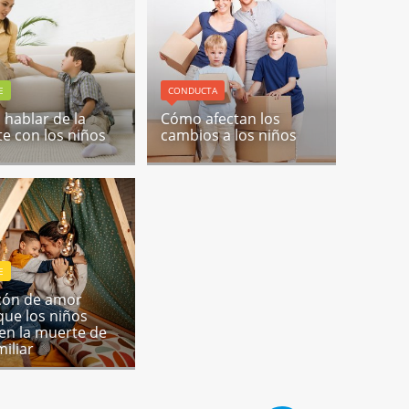
E
CONDUCTA
hablar de la
Cómo afectan los
e con los niños
cambios a los niños
E
ncón de amor
que los niños
en la muerte de
miliar