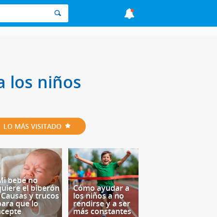
a los niños
LO MÁS VISITADO
Mi bebé no
quiere el biberón
Cómo ayudar a
- Causas y trucos
los niños a no
para que lo
rendirse y a ser
acepte
más constantes