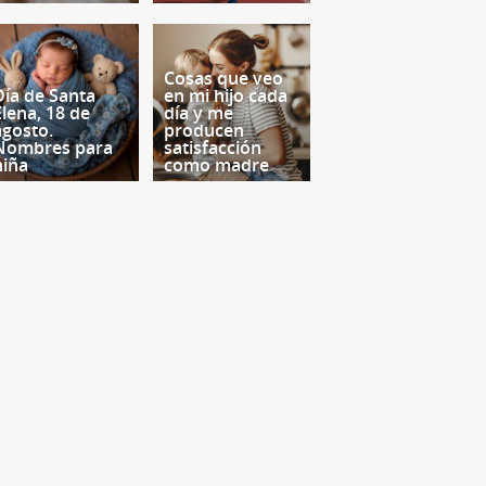
Cosas que veo
Día de Santa
en mi hijo cada
Elena, 18 de
día y me
agosto.
producen
Nombres para
satisfacción
niña
como madre