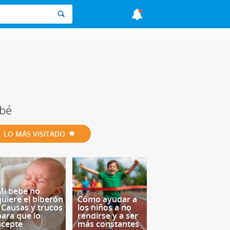
ebé
LO MÁS VISITADO
Mi bebé no
quiere el biberón
Cómo ayudar a
- Causas y trucos
los niños a no
para que lo
rendirse y a ser
acepte
más constantes