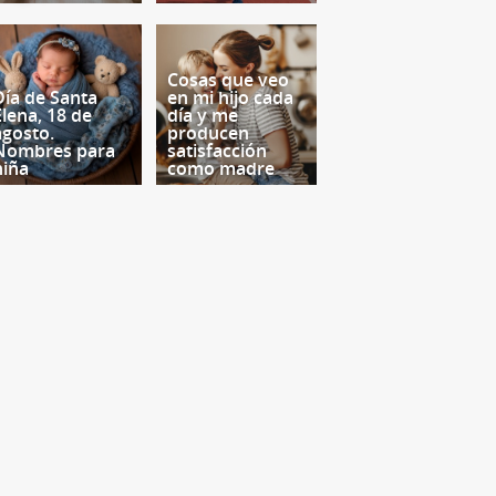
Cosas que veo
Día de Santa
en mi hijo cada
Elena, 18 de
día y me
agosto.
producen
Nombres para
satisfacción
niña
como madre