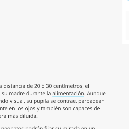
 distancia de 20 ó 30 centímetros, el
y su madre durante la
alimentación
. Aunque
o visual, su pupila se contrae, parpadean
ante en los ojos y también son capaces de
ra más diluida.
os neonatos
podrán fijar su mirada en un