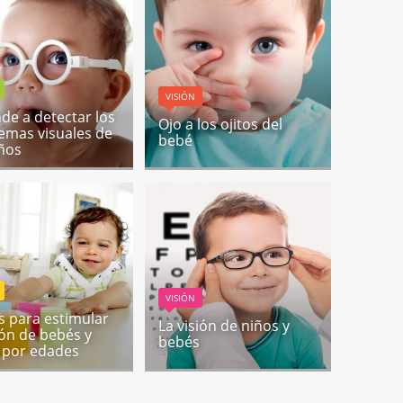
VISIÓN
de a detectar los
Ojo a los ojitos del
emas visuales de
bebé
iños
VISIÓN
s para estimular
La visión de niños y
sión de bebés y
bebés
 por edades