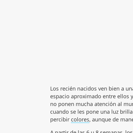
Los recién nacidos ven bien a una
espacio aproximado entre ellos 
no ponen mucha atención al mund
cuando se les pone una luz brill
percibir
colores
, aunque de mane
A partir de las 6 u 8 semanas, l