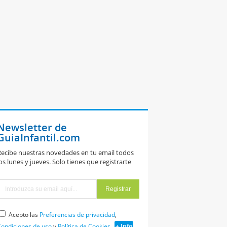
Newsletter de
GuiaInfantil.com
ecibe nuestras novedades en tu email todos
os lunes y jueves. Solo tienes que registrarte
Acepto las
Preferencias de privacidad
,
ondiciones de uso
y
Política de Cookies
+ Info