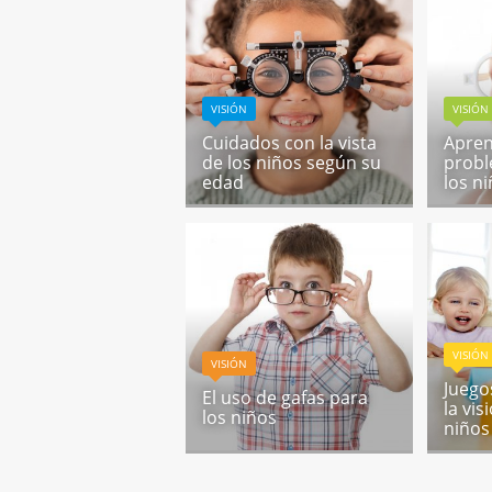
VISIÓN
VISIÓN
Cuidados con la vista
Apren
de los niños según su
probl
edad
los n
VISIÓN
VISIÓN
Juego
El uso de gafas para
la vi
los niños
niños