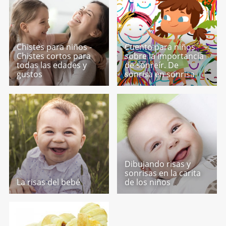
Chistes para niños -
Cuento para niños
Chistes cortos para
sobre la importancia
todas las edades y
de sonreír. De
gustos
sonrisa en sonrisa
Dibujando risas y
sonrisas en la carita
La risas del bebé
de los niños