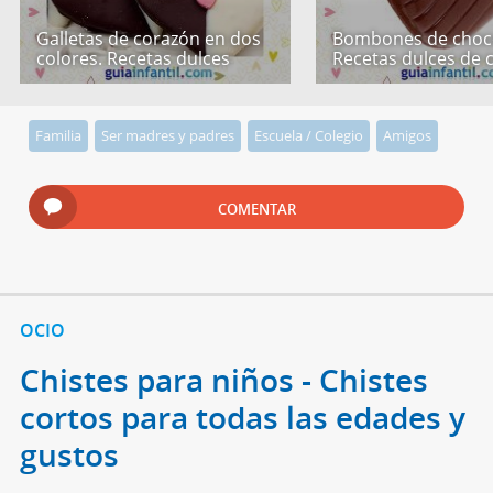
Galletas de corazón en dos
Bombones de choco
colores. Recetas dulces
Recetas dulces de 
Familia
Ser madres y padres
Escuela / Colegio
Amigos
COMENTAR
OCIO
Chistes para niños - Chistes
cortos para todas las edades y
gustos