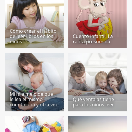
Cómo crear el hábito
de leer libros en los
Cuento infantil. La
niños
ratita presumida
Mi hija me pide que
le lea el mismo
Qué ventajas tiene
cuento una y otra vez
para los niños leer