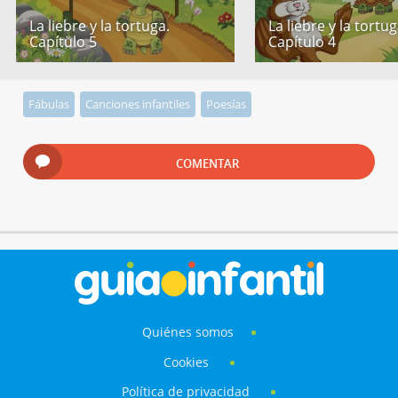
La liebre y la tortuga.
La liebre y la tortug
Capítulo 5
Capítulo 4
Fábulas
Canciones infantiles
Poesías
COMENTAR
Quiénes somos
Cookies
Política de privacidad