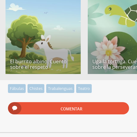
El burrito albino. Cuento
Uga la tortuga. Cu
sobre el respeto
sobre la persevera
Fábulas
Chistes
Trabalenguas
Teatro
COMENTAR