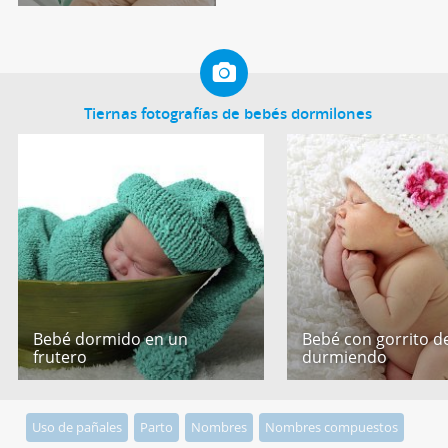
Tiernas fotografías de bebés dormilones
Bebé dormido en un
Bebé con gorrito de
frutero
durmiendo
Uso de pañales
Parto
Nombres
Nombres compuestos