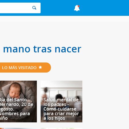
la mano tras nacer
LO MÁS VISITADO
Día del Santo
Salud mental de
Bernardo, 20 de
los padres -
agosto.
Cómo cuidarse
Nombres para
para criar mejor
niño
a los hijos