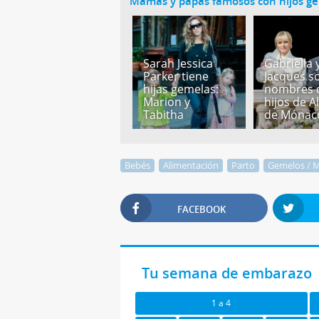
Mamás y papás famosos con hijos g
Sarah Jessica
Gabriella 
Parker tiene
Jacques s
hijas gemelas:
nombres d
Marion y
hijos de A
Tabitha
de Mónac
Bebés
Alimentación
Parto
Gemelos / M
FACEBOOK
Tu semana de embarazo
1 a 4