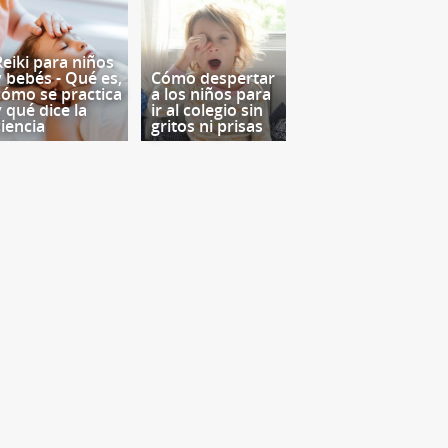
Reiki para niños
y bebés - Qué es,
Cómo despertar
cómo se practica
a los niños para
y qué dice la
ir al colegio sin
ciencia
gritos ni prisas