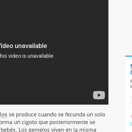
R
l
los
se produce cuando se fecunda un solo
orma un cigoto que posteriormente se
C
s bebés. Los gemelos viven en la misma