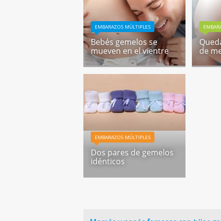
EMBARAZOS MÚLTIPLES
EMBARA
Bebés gemelos se
Qued
mueven en el vientre
de me
EMBARAZOS MÚLTIPLES
Dos pares de gemelos
idénticos