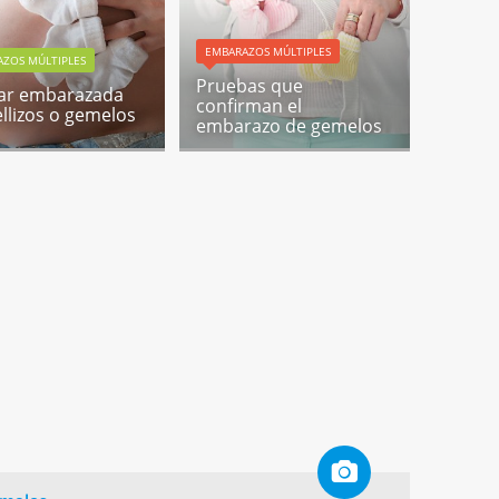
EMBARAZOS MÚLTIPLES
ZOS MÚLTIPLES
Pruebas que
ar embarazada
confirman el
llizos o gemelos
embarazo de gemelos