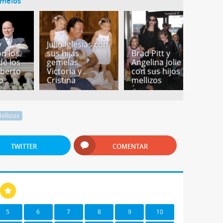
emelos
y
Julio Iglesias con
on los
sus hijas
Brad Pitt y
e los
gemelas
Angelina Jolie
lberto
Victoria y
con sus hijos
o
Cristina
mellizos
ellizos
TWITTER
COMENTAR
5
6
7
8
9
10