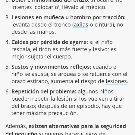
intentes 'colocarlo', llévalo al médico.
Lesiones en muñeca u hombro por tracción:
levanta desde el tronco (
axilas
o cintura), no
desde las manos.
Caídas por pérdida de agarre:
si el niño
resbala, el tirón es más fuerte y lesivo; es
mejor sujetar el cuerpo.
Sustos y movimientos reflejos:
cuando el
niño se asusta, se arquea o se retuerce con el
brazo estirado, aumenta el riesgo de
lesiones
.
Repetición del problema:
algunos niños
pueden repetir la lesión si los vuelven a tirar
del brazo; después de un episodio, hay que
tener máxima precaución.
Además,
existen alternativas para la seguridad
del pequeño
si quieres hacer
juegos
de