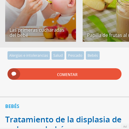
Las primeras cucharadas
del bebé
Papilla de frutas al
Alergias e intolerancias
Salud
Pescado
Bebés
COMENTAR
BEBÉS
Tratamiento de la displasia de
Ad