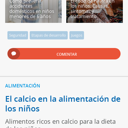
Cómo prevenir
El codo de niñera en
accidentes
los niños. Causas,
domésticos en niños
síntomas y
menores de 6 años
tratamiento
Seguridad
Etapas de desarrollo
Juegos
COMENTAR
ALIMENTACIÓN
El calcio en la alimentación de
los niños
Alimentos ricos en calcio para la dieta