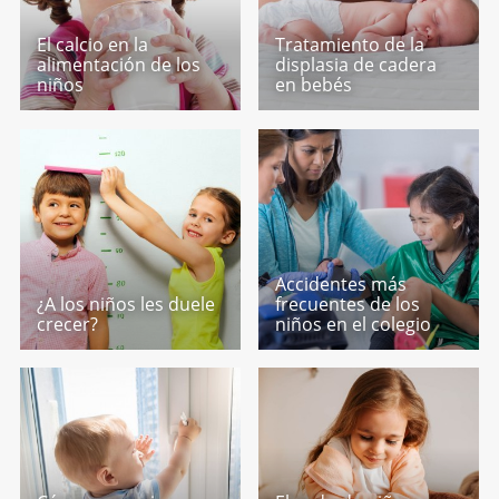
El calcio en la
Tratamiento de la
alimentación de los
displasia de cadera
niños
en bebés
Accidentes más
¿A los niños les duele
frecuentes de los
crecer?
niños en el colegio