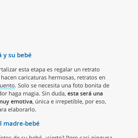
á y su bebé
alizar esta etapa es regalar un retrato
e hacen caricaturas hermosas, retratos en
cuento
. Solo se necesita una foto bonita de
dor haga magia. Sin duda,
esta será una
 muy emotiva
, única e irrepetible, por eso,
ra elaborarlo.
nal madre-bebé
tos de su bebé, ¿cierto? Pero casi ninguna