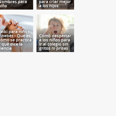
Nombres para
para criar mejor
niño
a los hijos
Reiki para niños
y bebés - Qué es,
Cómo despertar
cómo se practica
a los niños para
y qué dice la
ir al colegio sin
ciencia
gritos ni prisas