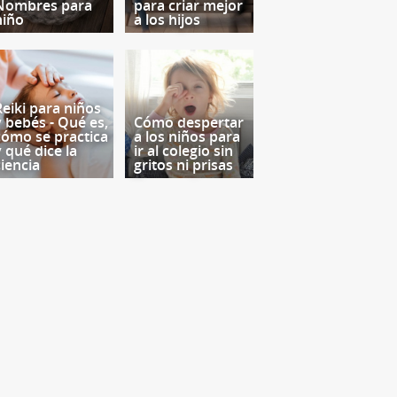
Nombres para
para criar mejor
niño
a los hijos
Reiki para niños
y bebés - Qué es,
Cómo despertar
cómo se practica
a los niños para
y qué dice la
ir al colegio sin
ciencia
gritos ni prisas