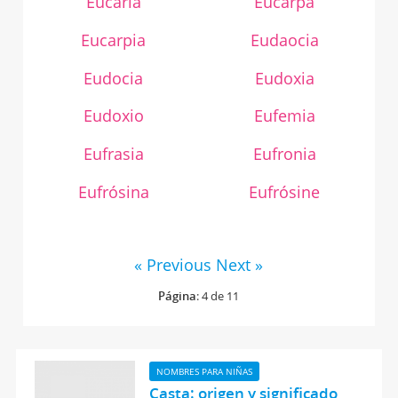
Eucaria
Eucarpa
Eucarpia
Eudaocia
Eudocia
Eudoxia
Eudoxio
Eufemia
Eufrasia
Eufronia
Eufrósina
Eufrósine
« Previous
Next »
Página
: 4 de 11
NOMBRES PARA NIÑAS
Casta: origen y significado