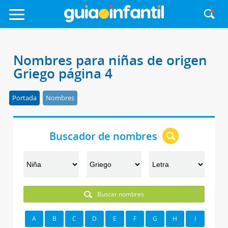
Nombres para niñas de origen
Griego página 4
Portada
Nombres
Buscador de nombres
Buscar nombres
A
B
C
D
E
F
G
H
I