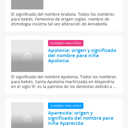
El significado del nombre Arabela. Todos los nombres
para bebés. Femenino de origen ingles. nombre de
etimologia incierta tal vez alteración de Annabella
NOMBRES PARA NIÑAS
Apolonia: origen y significado
del nombre para niña
Apolonia
El significado del nombre Apolonia. Todos los nombres
para bebés. Santa Apolonia martirizada en Alejandría
en el siglo lll. es la patrona de los dentistas debido a la
circustancia de su martirio: le arrancaron los dientes
antes de arrojarla al fuego. Notese que Apolonia fué
tambien el nombre de una antigua ciudad lliria (Actual
Albania)
NOMBRES PARA NIÑAS
Aparecida: origen y
significado del nombre para
niña Aparecida