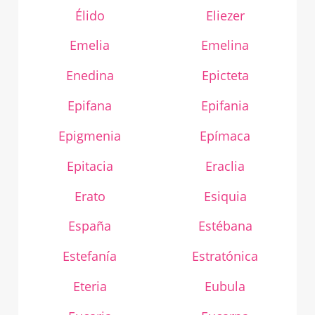
Élido
Eliezer
Emelia
Emelina
Enedina
Epicteta
Epifana
Epifania
Epigmenia
Epímaca
Epitacia
Eraclia
Erato
Esiquia
España
Estébana
Estefanía
Estratónica
Eteria
Eubula