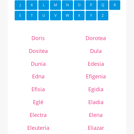
J
K
L
M
N
O
P
Q
R
S
T
U
V
W
X
Y
Z
Doris
Dorotea
Dositea
Dula
Dunia
Edesia
Edna
Efigenia
Efisia
Egidia
Eglé
Eladia
Electra
Elena
Eleuteria
Eliazar