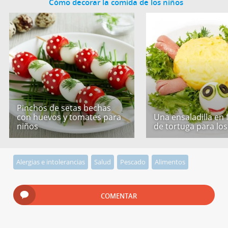
Cómo decorar la comida de los niños
Pinchos de setas hechas
con huevos y tomates para
Una ensaladilla en
niños
de tortuga para los
Alergias e intolerancias
Salud
Pescado
Alimentos
COMENTAR