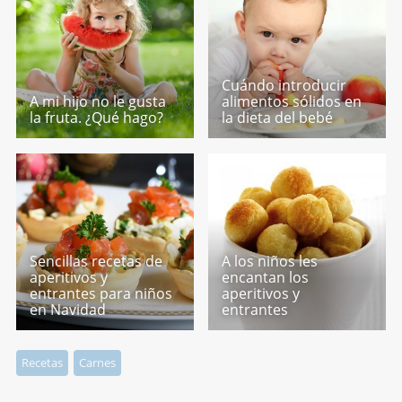
Cuándo introducir
A mi hijo no le gusta
alimentos sólidos en
la fruta. ¿Qué hago?
la dieta del bebé
Sencillas recetas de
A los niños les
aperitivos y
encantan los
entrantes para niños
aperitivos y
en Navidad
entrantes
Recetas
Carnes