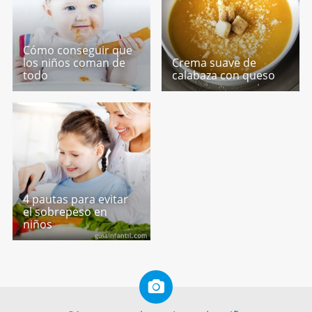
Cómo conseguir que
los niños coman de
Crema suave de
todo
calabaza con queso
4 pautas para evitar
el sobrepeso en
niños