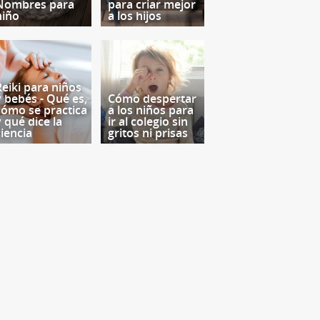
Nombres para
para criar mejor
niño
a los hijos
Reiki para niños
y bebés - Qué es,
Cómo despertar
cómo se practica
a los niños para
y qué dice la
ir al colegio sin
ciencia
gritos ni prisas