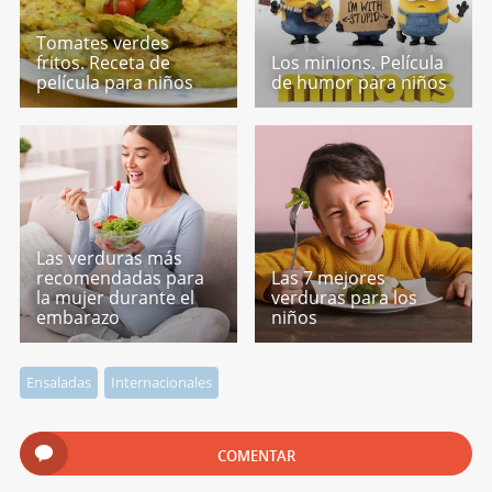
Tomates verdes
fritos. Receta de
Los minions. Película
película para niños
de humor para niños
Las verduras más
recomendadas para
Las 7 mejores
la mujer durante el
verduras para los
embarazo
niños
Ensaladas
Internacionales
COMENTAR