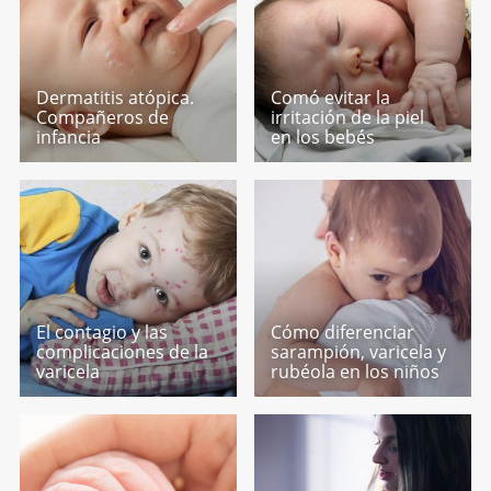
Dermatitis atópica.
Comó evitar la
Compañeros de
irritación de la piel
infancia
en los bebés
El contagio y las
Cómo diferenciar
complicaciones de la
sarampión, varicela y
varicela
rubéola en los niños