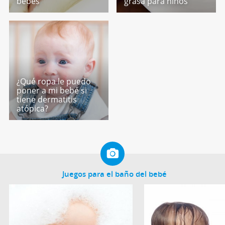
bebés
grasa para niños
¿Qué ropa le puedo
poner a mi bebé si
tiene dermatitis
atópica?
Juegos para el baño del bebé