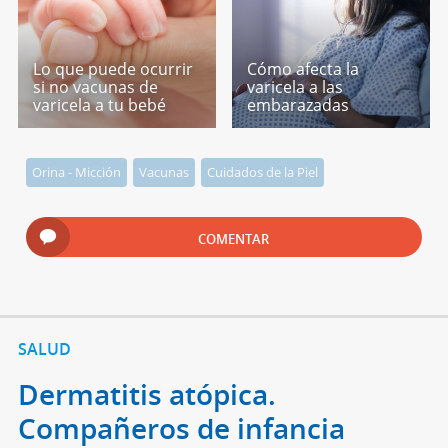
Lo que puede ocurrir
Cómo afecta la
si no vacunas de
varicela a las
varicela a tu bebé
embarazadas
Orina - Micción
Vacunas
Cuidados de la Piel
COMENTAR
SALUD
Dermatitis atópica.
Compañeros de infancia