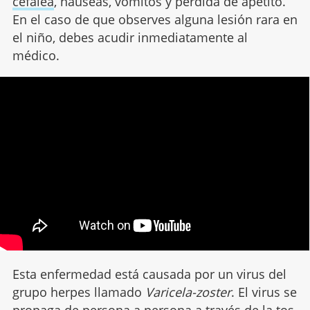
cefalea
, náuseas, vómitos y pérdida de apetito.
En el caso de que observes alguna lesión rara en
el niño, debes acudir inmediatamente al
médico.
Esta enfermedad está causada por un virus del
grupo herpes llamado
Varicela-zoster
. El virus se
propaga de persona a persona a través de la
tos