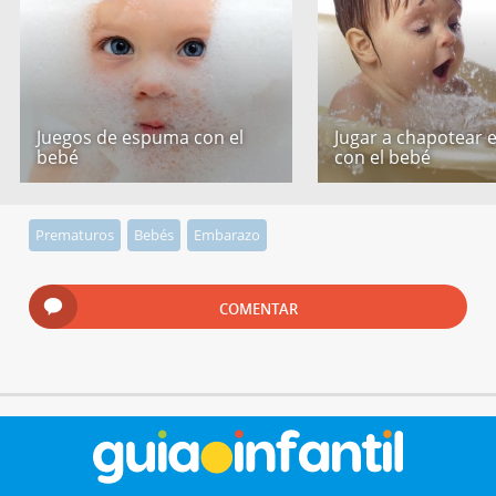
Juegos de espuma con el
Jugar a chapotear 
bebé
con el bebé
Prematuros
Bebés
Embarazo
COMENTAR