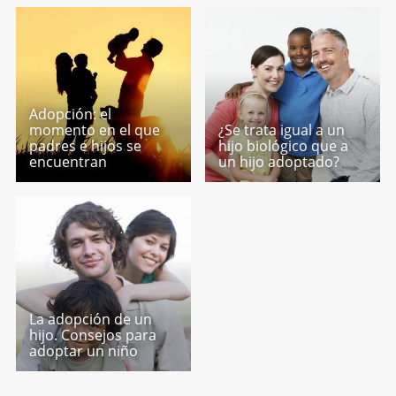
Adopción: el
momento en el que
¿Se trata igual a un
padres e hijos se
hijo biológico que a
encuentran
un hijo adoptado?
La adopción de un
hijo. Consejos para
adoptar un niño