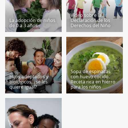
Vídeo sobre la
La adopción de niños
Declaración de los
de 0 a 3 años
Derechos del Niño
Sopa de espinacas
Hijos adoptados y
con huevo cocido.
biológicos, ¿se les
Receta rica en hierro
quiere igual?
para los niños