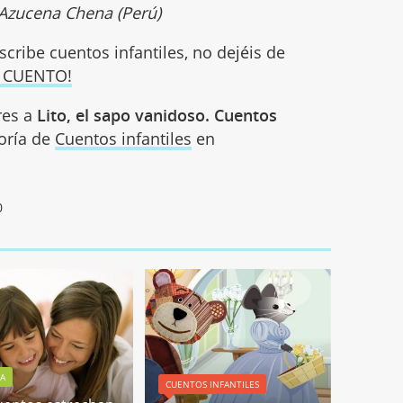
 Azucena Chena (Perú)
scribe cuentos infantiles, no dejéis de
 CUENTO!
res a
Lito, el sapo vanidoso. Cuentos
goría de
Cuentos infantiles
en
0
RA
CUENTOS INFANTILES