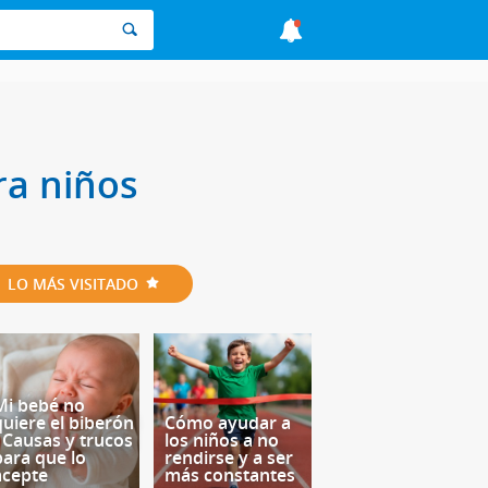
ra niños
LO MÁS VISITADO
Mi bebé no
quiere el biberón
Cómo ayudar a
- Causas y trucos
los niños a no
para que lo
rendirse y a ser
acepte
más constantes