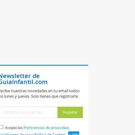
Newsletter de
GuiaInfantil.com
ecibe nuestras novedades en tu email todos
os lunes y jueves. Solo tienes que registrarte
Acepto las
Preferencias de privacidad
,
ondiciones de uso
y
Política de Cookies
+ Info