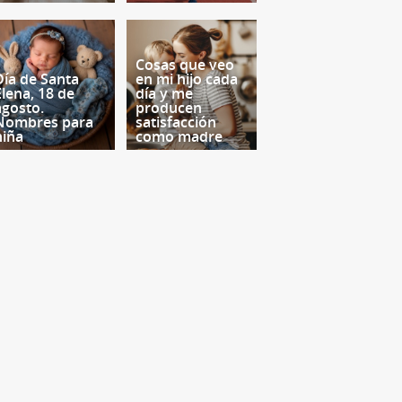
Cosas que veo
Día de Santa
en mi hijo cada
Elena, 18 de
día y me
agosto.
producen
Nombres para
satisfacción
niña
como madre