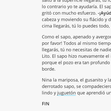
salto a la superficie llegarás, tú
lo contrario yo te ayudaría. El s
gritó con mucho esfuerzo.
-¡Ayú
cabeza y moviendo su flácido y déb
cima llegarás, tú lo puedes todo
Como el sapo, apenado y avergon
por favor! Todos al mismo tiempo
llegarás, tú no necesitas de nadie,
Lito. El sapo hizo nuevamente el i
porque el pozo era tan profundo
borde.
Nina la mariposa, el gusanito y l
derrotado sapo, se compadecieron
lindo y
juguetón
que aprendió un
FIN