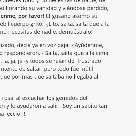
 lo puedes todo y no necesitas de nadie, de
apo llorando su vanidad y viéndose perdido,
denme, por favor!
El gusano asomó su
il cuerpo gritó: -¡Lito, salta, salta que a la
, no necesitas de nadie, demuéstralo!
zado, decía ya en voz baja: -¡Ayúdenme,
 respondieron. - Salta, salta que a la cima
 ja, ja, ja -y todos se reían del frustrado
ntento de saltar, pero todo fue inútil
 que por más que saltaba no llegaba al
a rosa, al escuchar los gemidos del
 y lo ayudaron a salir. ¡Soy un sapito tan
a lección!