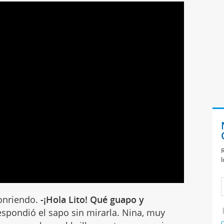
R
l
onriendo.
-¡Hola Lito! Qué guapo y
respondió el sapo sin mirarla. Nina, muy
C