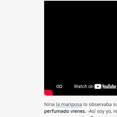
Nina
la mariposa
lo observaba s
perfumado vienes.
-Así soy yo, 