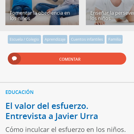
Fomentar la obediencia en
Enseñar la perseve
los niños
los niños
Escuela / Colegio
Aprendizaje
Cuentos infantiles
Familia
COMENTAR
EDUCACIÓN
El valor del esfuerzo.
Entrevista a Javier Urra
Cómo inculcar el esfuerzo en los niños.