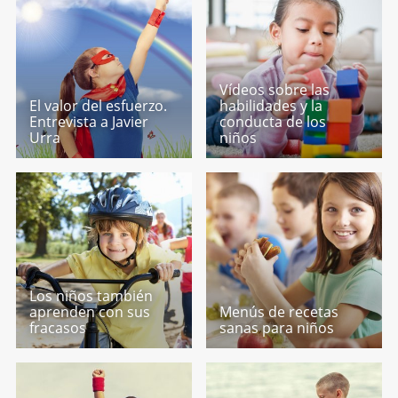
Vídeos sobre las
El valor del esfuerzo.
habilidades y la
Entrevista a Javier
conducta de los
Urra
niños
Los niños también
aprenden con sus
Menús de recetas
fracasos
sanas para niños