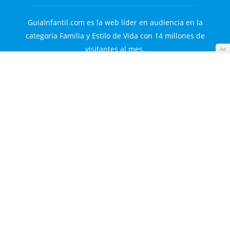
GuiaInfantil.com es la web líder en audiencia en la
categoría Familia y Estilo de Vida con 14 millones de
visitantes al mes.
Ad
Descargo de responsabilidades: Aunque nuestros
contenidos están realizados o verificados por profesionales
de la salud y la educación, únicamente tienen fines
informativos. No sustituyen el consejo o diagnóstico de un
experto.
Guía Infantil S.L. © 2000-2026. Todos los derechos
reservados.
Familyes Network
Guía Infantil
Diario Femenino