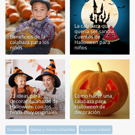
La calabaza que
quería ser sandía.
Beneficios de la
Cuentos de
calabaza para los
Halloween para
niños
niños
23 ideas para
Cómo hacer una
decorar calabazas de
calabaza para
Halloween con los
Halloween de
niños muy originales
decoración
Ensaladas
Dietas y menús infantiles
Nutrición infantil