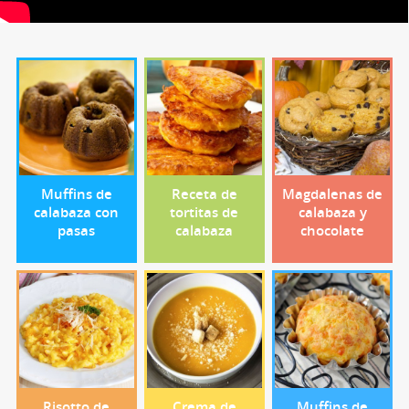
Muffins de
Receta de
Magdalenas de
calabaza con
tortitas de
calabaza y
pasas
calabaza
chocolate
Risotto de
Crema de
Muffins de