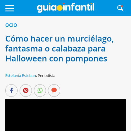
OCIO
Cómo hacer un murciélago,
fantasma o calabaza para
Halloween con pompones
Estefanía Esteban
,
Periodista