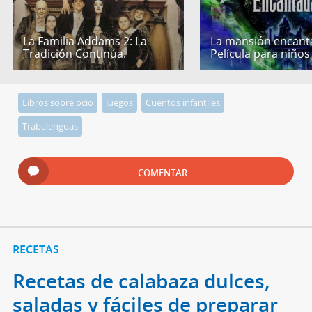
La Familia Addams 2: La
La mansión encant
Tradición Continúa.
Película para niños
Libros sobre ocio
Juegos
Cuentos infantiles
Trabalenguas
COMENTAR
RECETAS
Recetas de calabaza dulces,
saladas y fáciles de preparar