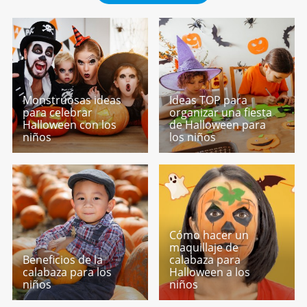
Monstruosas ideas
Ideas TOP para
para celebrar
organizar una fiesta
Halloween con los
de Halloween para
niños
los niños
Cómo hacer un
maquillaje de
Beneficios de la
calabaza para
calabaza para los
Halloween a los
niños
niños