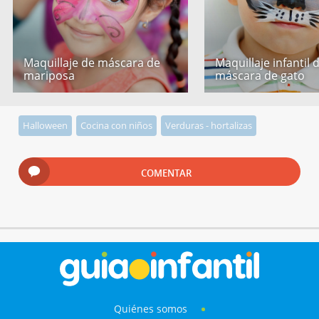
Maquillaje de máscara de
Maquillaje infantil 
mariposa
máscara de gato
Halloween
Cocina con niños
Verduras - hortalizas
COMENTAR
Quiénes somos