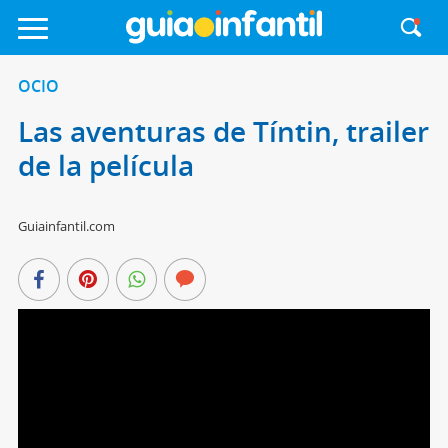
OCIO
Las aventuras de Tíntin, trailer
de la película
Guiainfantil.com