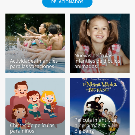
RELACIONADOS
Nuevas películas
Actividades infantiles
infantiles de dibujos
para las vacaciones
animados
Película infantil. La
Chistes de películas
niñera mágica y el
para niños
Big Bang