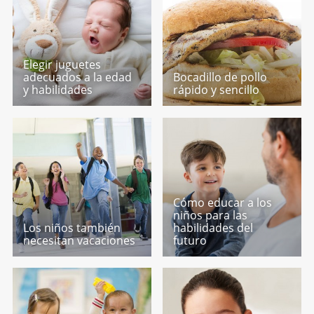
Elegir juguetes
adecuados a la edad
Bocadillo de pollo
y habilidades
rápido y sencillo
Cómo educar a los
niños para las
Los niños también
habilidades del
necesitan vacaciones
futuro