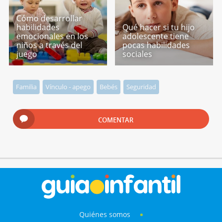
Cómo desarrollar
habilidades
Qué hacer si tu hijo
emocionales en los
adolescente tiene
niños a través del
pocas habilidades
juego
sociales
Familia
Vínculo - apego
Bebés
Seguridad
COMENTAR
Quiénes somos