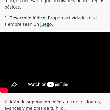
todo, es necesario que no olvidéis de tres reglas
básicas.
1.
Desarrollo lúdico
. Propón actividades que
siempre sean un
juego
.
2.
Afán de superación
. Alégrate con los logros,
avances y mejoras de tu hijo.