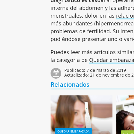
diagnóstico es casual
al operarla
interna del abdomen y las adhere
menstruales, dolor en las
relaci
más abundantes (hipermenorrea),
problemas de fertilidad. Su inte
pudiéndose presentar uno o vari
Puedes leer más artículos simila
la categoría de
Quedar embaraz
Publicado:
7 de marzo de 2019
Actualizado:
21 de noviembre de 
Relacionados
QUEDAR EMBARAZADA
QUEDA