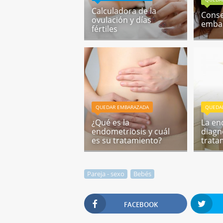
Calculadora de la
Conse
ovulación y días
emba
fértiles
QUEDAR EMBARAZADA
QUEDA
¿Qué es la
La en
endometriosis y cuál
diagn
es su tratamiento?
trata
Pareja - sexo
Bebés
FACEBOOK