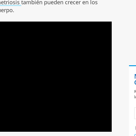
etriosis
también pueden crecer en los
uerpo.
R
l
C