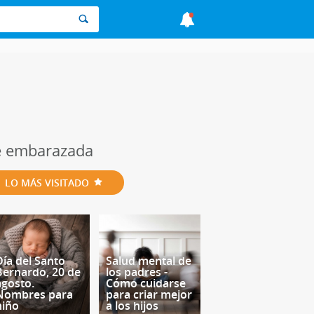
de embarazada
LO MÁS VISITADO
Día del Santo
Salud mental de
Bernardo, 20 de
los padres -
agosto.
Cómo cuidarse
Nombres para
para criar mejor
niño
a los hijos