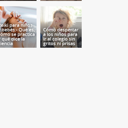
Reiki para niños
y bebés - Qué es,
Cómo despertar
cómo se practica
a los niños para
y qué dice la
ir al colegio sin
ciencia
gritos ni prisas