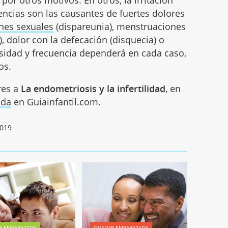
 por otros motivos. En otros, la irritación
ncias son las causantes de fuertes dolores
ones sexuales
(dispareunia), menstruaciones
 dolor con la defecación (disquecia) o
nsidad y frecuencia dependerá en cada caso,
os.
res a
La endometriosis y la infertilidad
, en
ada
en Guiainfantil.com.
2019
R EMBARAZADA
QUEDAR EMBARAZADA