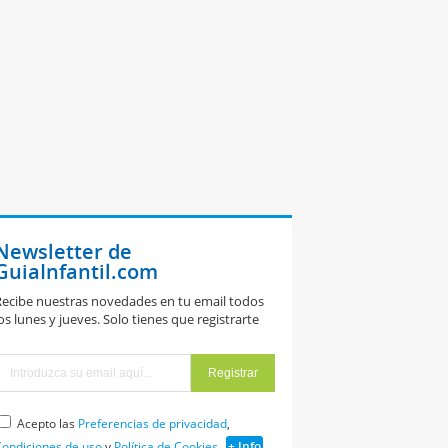
Newsletter de
GuiaInfantil.com
ecibe nuestras novedades en tu email todos
os lunes y jueves. Solo tienes que registrarte
Acepto las
Preferencias de privacidad
,
ondiciones de uso
y
Política de Cookies
+ Info