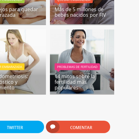
jos para quedar
Más de 5 millones de
razada
bebés nacidos por FIV
R EMBARAZADA
PROBLEMAS DE FERTILIDAD
dometriosis:
14 mitos sobre la
óstico y
fertilidad más
miento
populares
TWITTER
COMENTAR