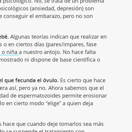
a psicológico. No, se trata de un problema
 psicológicos (ansiedad, depresión) son
 de conseguir el embarazo, pero no son
ebé.
Algunas teorías indican que realizar en
 o en ciertos días (pares/impares, fase
o o niña
a nuestro antojo. No hace falta
mostrado ni dispone de base científica o
l que fecunda el óvulo.
Es cierto que hace
ra así, pero ya no. Ahora sabemos que el
tidad de espermatozoides permite erosionar
ulo en cierto modo “elige” a quien deja
s hace que cuando deje tomarlos sea más
do se suspende el tratamiento con