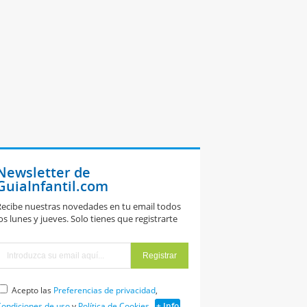
Newsletter de
GuiaInfantil.com
ecibe nuestras novedades en tu email todos
os lunes y jueves. Solo tienes que registrarte
Acepto las
Preferencias de privacidad
,
ondiciones de uso
y
Política de Cookies
+ Info