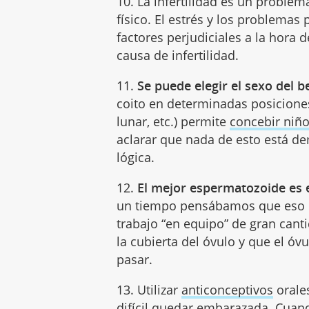
10. La infertilidad es un problem
físico. El estrés y los problemas
factores perjudiciales a la hora
causa de infertilidad.
11.
Se puede elegir el sexo del b
coito en determinadas posiciones
lunar, etc.) permite
concebir niñ
aclarar que nada de esto está de
lógica.
12.
El mejor espermatozoide es e
un tiempo pensábamos que eso e
trabajo “en equipo” de gran can
la cubierta del óvulo y que el óv
pasar.
13. Utilizar
anticonceptivos
orale
difícil quedar embarazada. Cuan