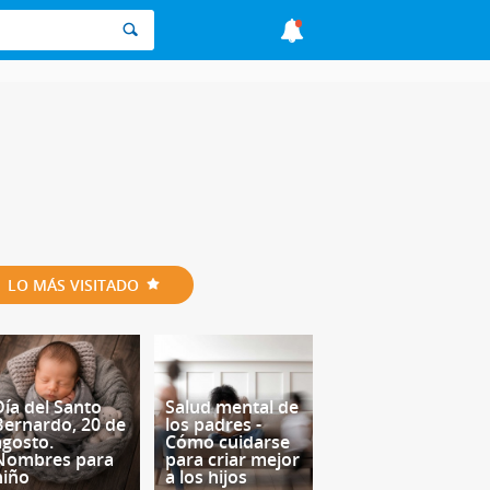
LO MÁS VISITADO
Día del Santo
Salud mental de
Bernardo, 20 de
los padres -
agosto.
Cómo cuidarse
Nombres para
para criar mejor
niño
a los hijos