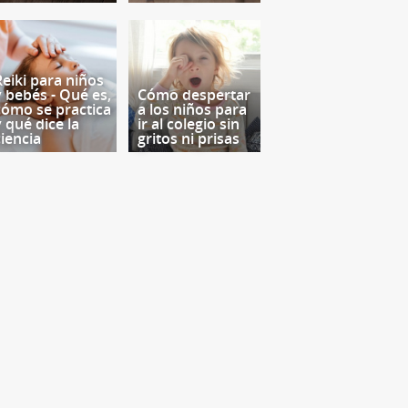
Reiki para niños
y bebés - Qué es,
Cómo despertar
cómo se practica
a los niños para
y qué dice la
ir al colegio sin
ciencia
gritos ni prisas