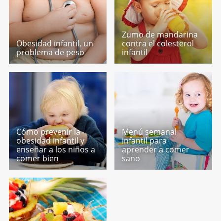
Zumo de mandarina
Obesidad infantil, un
contra el colesterol
problema de peso
infantil
Cómo prevenir la
Menú semanal
obesidad infantil y
infantil para
enseñar a los niños a
aprender a comer
comer bien
sano