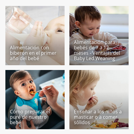
Alimentación para
Alimentación con
bebés de 7 a 12
biberón en el primer
meses - Ventajas del
año del bebé
Baby Led Weaning
Cómo preparar el
Enseñar a los niños a
puré de nuestro
masticar o a comer
bebé
sólidos