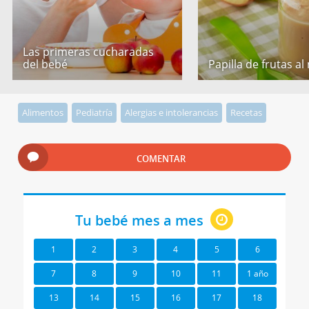
Las primeras cucharadas
del bebé
Papilla de frutas al
Alimentos
Pediatría
Alergias e intolerancias
Recetas
COMENTAR
Tu bebé mes a mes
1
2
3
4
5
6
7
8
9
10
11
1 año
13
14
15
16
17
18