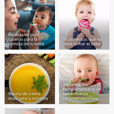
Recetas de puré
caseras para la
10 alimentos que no
comida de tu bebé
debe tomar el bebé
Alimentación
complementaria del
Receta de crema
bebé: nuevas
esaú sana y nutritiva
recomendaciones