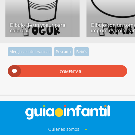
Dibujo de un yogur para
Dibujo con un tom
colorear
imprimir y colorea
Alergias e intolerancias
Pescado
Bebés
COMENTAR
Quiénes somos