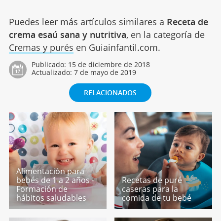
Puedes leer más artículos similares a
Receta de
crema esaú sana y nutritiva
, en la categoría de
Cremas y purés
en Guiainfantil.com.
Publicado:
15 de diciembre de 2018
Actualizado:
7 de mayo de 2019
RELACIONADOS
Alimentación para
bebés de 1 a 2 años -
Recetas de puré
Formación de
caseras para la
hábitos saludables
comida de tu bebé