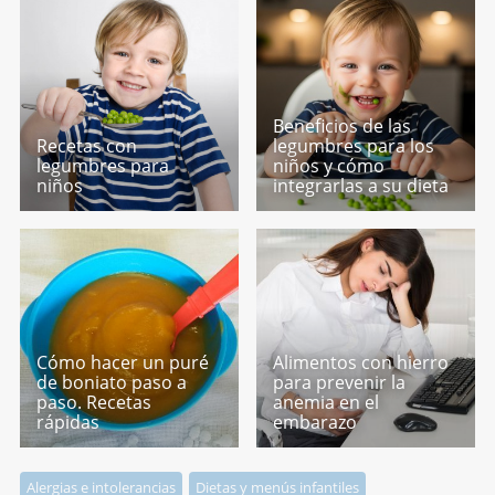
Beneficios de las
Recetas con
legumbres para los
legumbres para
niños y cómo
niños
integrarlas a su dieta
Cómo hacer un puré
Alimentos con hierro
de boniato paso a
para prevenir la
paso. Recetas
anemia en el
rápidas
embarazo
Alergias e intolerancias
Dietas y menús infantiles