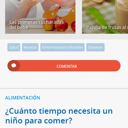
Las primeras cucharadas
del bebé
Papilla de frutas al
Salud
Recetas
Enfermedades infantiles
Diabetes
COMENTAR
ALIMENTACIÓN
¿Cuánto tiempo necesita un
niño para comer?