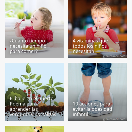
¿Cuánto tiempo
4 vitaminas que
necesita un niño
todos los niños
para comer?
necesitan
El baile en el huerto.
Poema para
10 acciones para
aprender las
evitar la obesidad
verduras y hortalizas
infantil