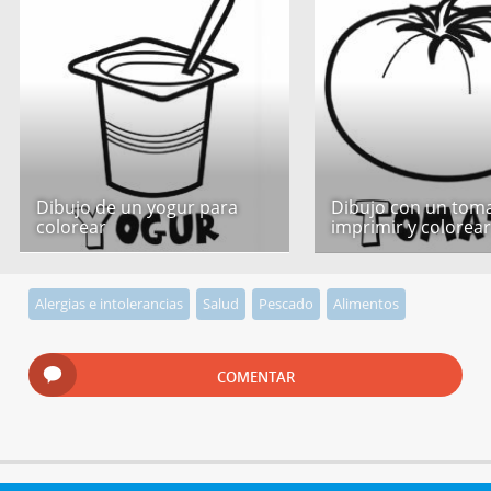
Dibujo de un yogur para
Dibujo con un tom
colorear
imprimir y colorea
Alergias e intolerancias
Salud
Pescado
Alimentos
COMENTAR