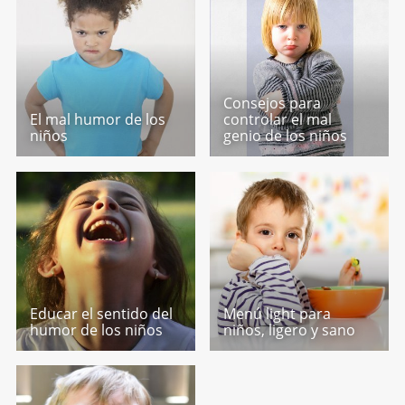
Consejos para
El mal humor de los
controlar el mal
niños
genio de los niños
Educar el sentido del
Menú light para
humor de los niños
niños, ligero y sano