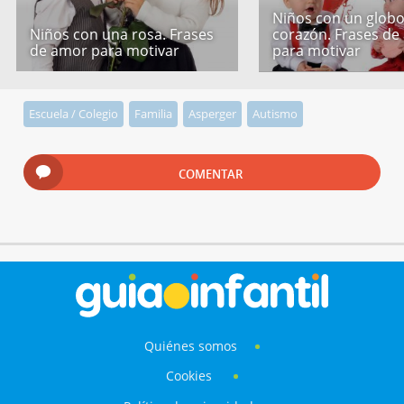
Niños con un globo
Niños con una rosa. Frases
corazón. Frases de
de amor para motivar
para motivar
Escuela / Colegio
Familia
Asperger
Autismo
COMENTAR
Quiénes somos
Cookies