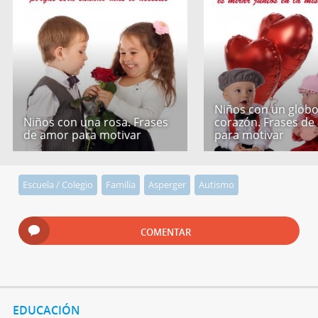
Niños con un globo
Niños con una rosa. Frases
corazón. Frases de
de amor para motivar
para motivar
Escuela / Colegio
Familia
Asperger
Autismo
COMENTAR
EDUCACIÓN