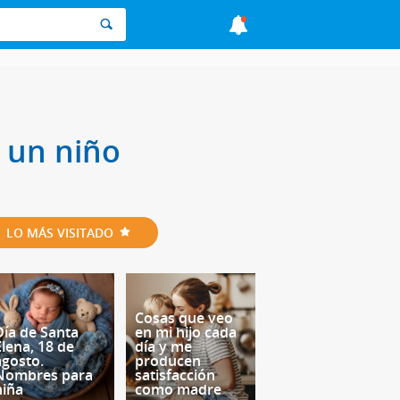
 un niño
LO MÁS VISITADO
Cosas que veo
Día de Santa
en mi hijo cada
Elena, 18 de
día y me
agosto.
producen
Nombres para
satisfacción
niña
como madre