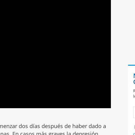
R
l
enzar dos días después de haber dado a
nas. En casos más graves la depresión
C