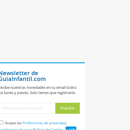
Newsletter de
GuiaInfantil.com
ecibe nuestras novedades en tu email todos
os lunes y jueves. Solo tienes que registrarte
Acepto las
Preferencias de privacidad
,
ondiciones de uso
y
Política de Cookies
+ Info