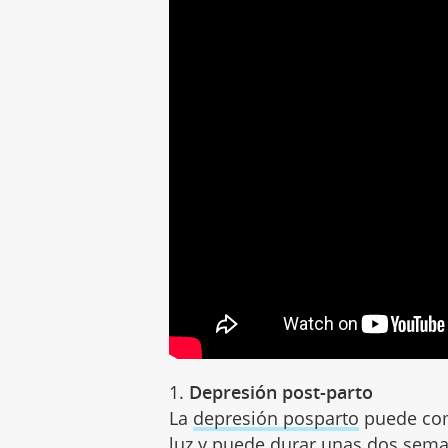
1.
Depresión post-parto
La
depresión posparto
puede com
luz y puede durar unas dos sema