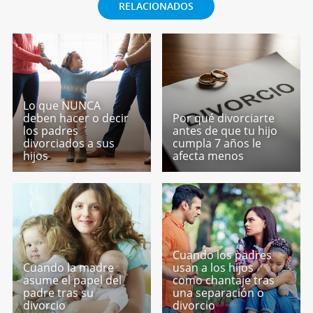
RELACIONADOS
Lo que NUNCA
deben hacer o decir
Por qué divorciarte
los padres
antes de que tu hijo
divorciados a sus
cumpla 7 años le
hijos
afecta menos
Cuando los padres
Cuando la madre
usan a los hijos
asume el papel del
como chantaje tras
padre tras su
una separación o
divorcio
divorcio