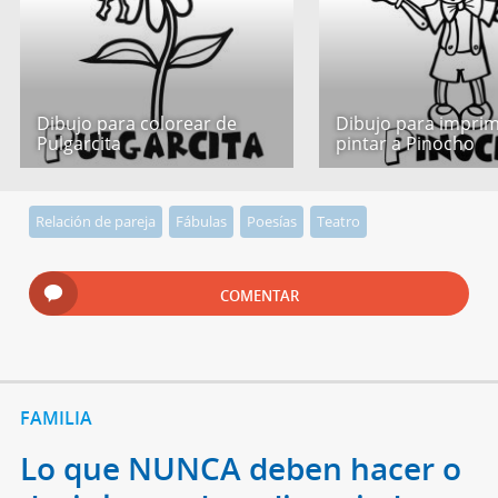
Dibujo para colorear de
Dibujo para imprim
Pulgarcita
pintar a Pinocho
Relación de pareja
Fábulas
Poesías
Teatro
COMENTAR
FAMILIA
Lo que NUNCA deben hacer o