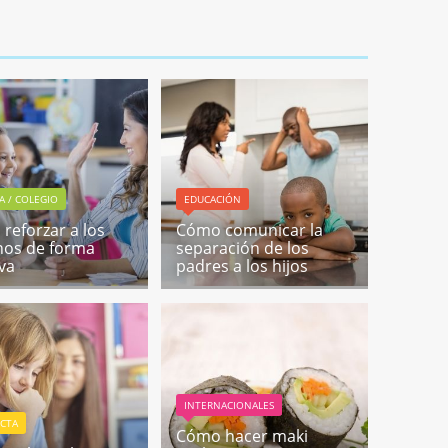
A / COLEGIO
EDUCACIÓN
reforzar a los
Cómo comunicar la
os de forma
separación de los
iva
padres a los hijos
INTERNACIONALES
CTA
Cómo hacer maki