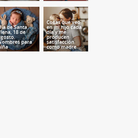
Cosas que veo
Día de Santa
en mi hijo cada
Elena, 18 de
día y me
agosto.
producen
Nombres para
satisfacción
niña
como madre