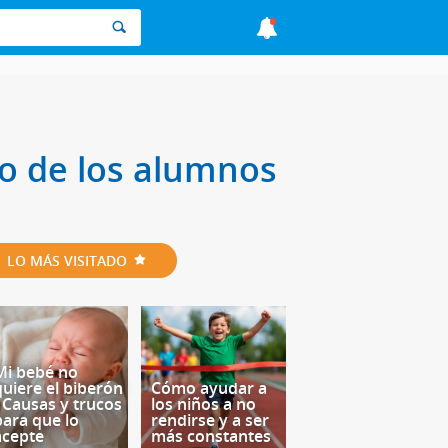
to de los alumnos
LO MÁS VISITADO
Mi bebé no
quiere el biberón
Cómo ayudar a
- Causas y trucos
los niños a no
para que lo
rendirse y a ser
acepte
más constantes