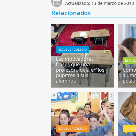
Actualizado:
13 de marzo de 2018
Relacionados
ESCUELA / COLEGIO
Las motivadoras
ESCUEL
frases que una
profesora deja en los
Cómo 
pupitres a sus
alumn
alumnos
posit
ESCUELA / COLEGIO
CONDU