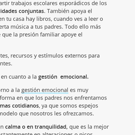
tir trabajos escolares esporádicos de los
vidades conjuntas
. También apoya el
 tu casa hay libros, cuando ves a leer o
ierta música a tus padres. Todo ello más
 que la presión familiar apoye el
ntes, recursos y estímulos externos para
ntes.
r en cuanto a la
gestión emocional.
orno a la
gestión emocional
es muy
 forma en que los padres nos enfrentamos
mas cotidianos
, ya que somos espejos
 modelo que nosotros les ofrezcamos.
en
calma o en tranquilidad,
que es la mejor
nstantemente en alteraciones o picos