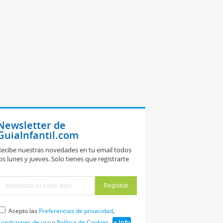
Newsletter de
GuiaInfantil.com
ecibe nuestras novedades en tu email todos
os lunes y jueves. Solo tienes que registrarte
Acepto las
Preferencias de privacidad
,
ondiciones de uso
y
Política de Cookies
+ Info