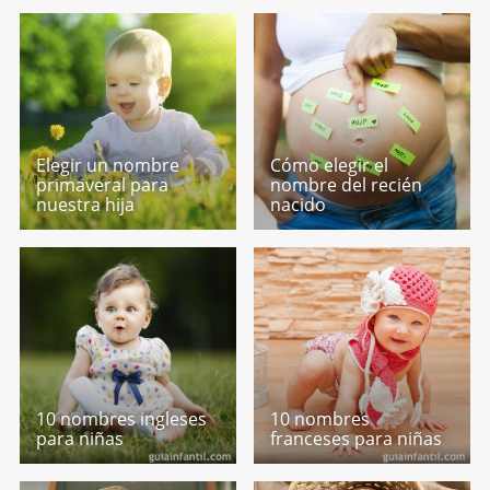
Elegir un nombre
Cómo elegir el
primaveral para
nombre del recién
nuestra hija
nacido
10 nombres ingleses
10 nombres
para niñas
franceses para niñas