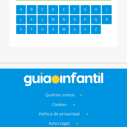
A
B
C
D
E
F
G
H
I
J
K
L
M
N
O
P
Q
R
S
T
U
V
W
X
Y
Z
Quiénes somos
Cookies
Política de privacidad
Aviso Legal