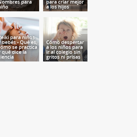
Nombres para
para criar mejor
niño
a los hijos
Reiki para niños
y bebés - Qué es,
Cómo despertar
cómo se practica
a los niños para
y qué dice la
ir al colegio sin
ciencia
gritos ni prisas