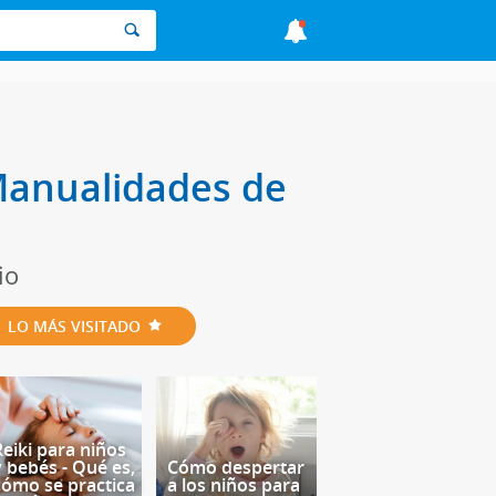
Manualidades de
io
LO MÁS VISITADO
Reiki para niños
y bebés - Qué es,
Cómo despertar
cómo se practica
a los niños para