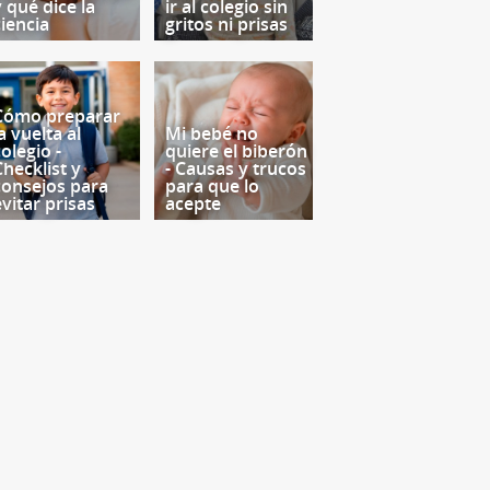
y qué dice la
ir al colegio sin
ciencia
gritos ni prisas
Cómo preparar
a vuelta al
Mi bebé no
olegio -
quiere el biberón
Checklist y
- Causas y trucos
consejos para
para que lo
evitar prisas
acepte