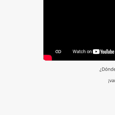
¿Dónde 
¡va