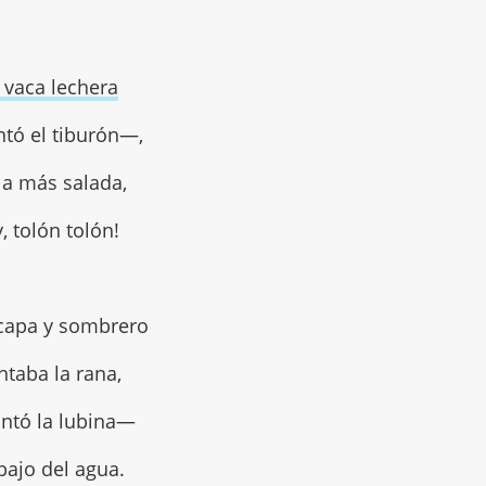
 vaca lechera
tó el tiburón—,
la más salada,
y, tolón tolón!
capa y sombrero
ntaba la rana,
ntó la lubina—
bajo del agua.