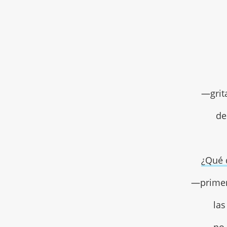
—grit
de
¿Qué 
—primer
las