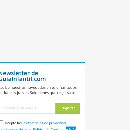
Newsletter de
GuiaInfantil.com
ecibe nuestras novedades en tu email todos
os lunes y jueves. Solo tienes que registrarte
Acepto las
Preferencias de privacidad
,
ondiciones de uso
y
Política de Cookies
+ Info