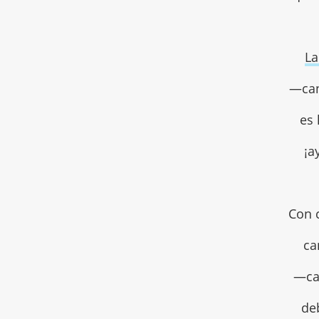
La
—can
es 
¡a
Con 
ca
—ca
de