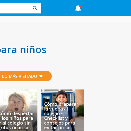
para niños
LO MÁS VISITADO
Cómo preparar
la vuelta al
Cómo despertar
colegio -
a los niños para
Checklist y
r al colegio sin
consejos para
ritos ni prisas
evitar prisas