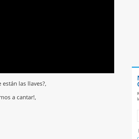
están las llaves?,
R
mos a cantar!,
l
C