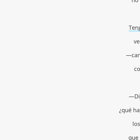
no 
Ten
ve
—can
co
—Dij
¿qué ha
lo
que 