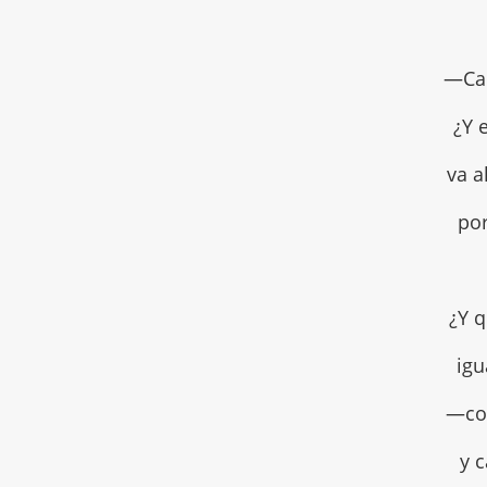
—Can
¿Y e
va a
po
¿Y 
igu
—co
y c