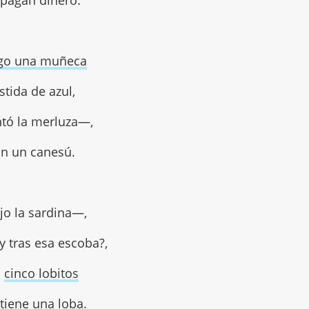
pagan dinero.
go una muñeca
stida de azul,
tó la merluza—,
n un canesú.
o la sardina—,
y tras esa escoba?,
s
cinco lobitos
tiene una loba.