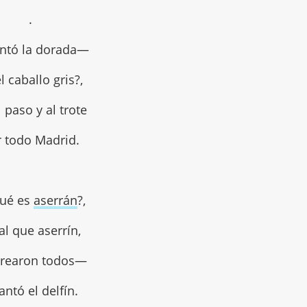
.
tó la dorada—
l caballo gris?,
l paso y al trote
r todo Madrid.
qué es
aserrán
?,
al que aserrín,
rearon todos—
antó el delfín.