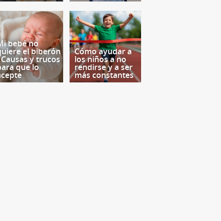
Mi bebé no
quiere el biberón
Cómo ayudar a
- Causas y trucos
los niños a no
para que lo
rendirse y a ser
acepte
más constantes