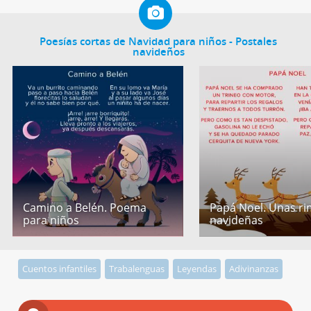
Poesías cortas de Navidad para niños - Postales
navideños
Camino a Belén. Poema
Papá Noel. Unas r
para niños
navideñas
Cuentos infantiles
Trabalenguas
Leyendas
Adivinanzas