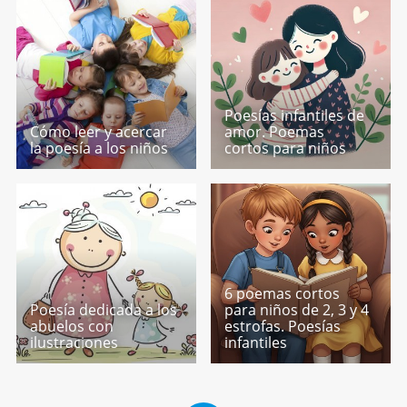
Poesías infantiles de
Cómo leer y acercar
amor. Poemas
la poesía a los niños
cortos para niños
6 poemas cortos
Poesía dedicada a los
para niños de 2, 3 y 4
abuelos con
estrofas. Poesías
ilustraciones
infantiles