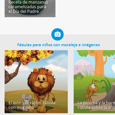
Receta de manzanas
caramelizadas para
el Día del Padre
Fábulas para niños con moraleja e imágenes
El león y el ratón. Fábula
La paloma y la hor
con moraleja
Fábula sobre la am