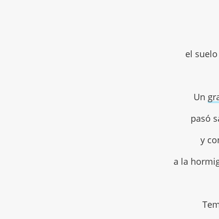
el suel
Un
gr
pasó s
y co
a la hormig
Tem