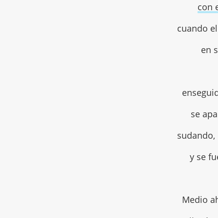
con 
cuando el
en s
enseguid
se apa
sudando, 
y se fu
Medio ah