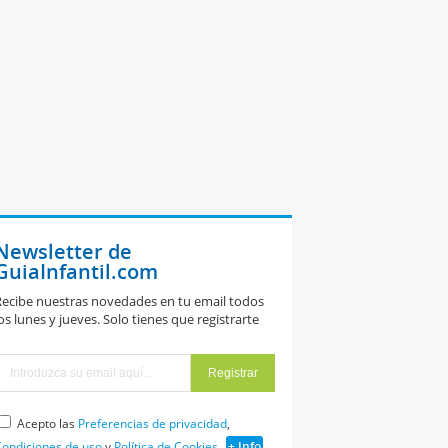
Newsletter de
GuiaInfantil.com
ecibe nuestras novedades en tu email todos
os lunes y jueves. Solo tienes que registrarte
Acepto las
Preferencias de privacidad
,
ondiciones de uso
y
Política de Cookies
+ Info