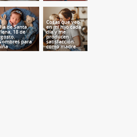
Cosas que veo
Día de Santa
en mi hijo cada
Elena, 18 de
día y me
agosto.
producen
Nombres para
satisfacción
niña
como madre