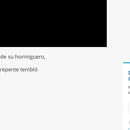
de su hormiguero,
 repente tembló
R
l
C