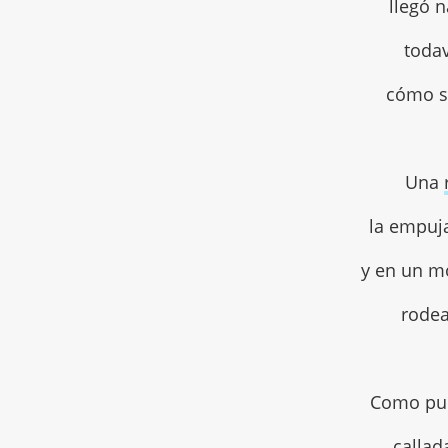
llegó n
todav
cómo s
Una
la empuj
y en un m
rodea
Como pu
callad