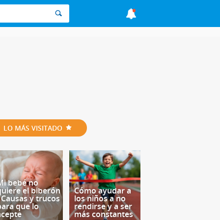
LO MÁS VISITADO
Mi bebé no
quiere el biberón
Cómo ayudar a
- Causas y trucos
los niños a no
para que lo
rendirse y a ser
acepte
más constantes